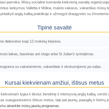
iasi pamoka. Mūsų socialinė komanda kiekvieną savaitę organizuoja 
rinius lankymus Valletta ir Mdina, maisto vakarus, vakarėlius mūsų ter
 pritaikyti anglų kalbą praktikoje ir užmegzti draugystes su žmonėmis 
Tipinė savaitė
ne didesnėse kaip 12 mokinių klasėse.
i laikas, baseinas ant stogo arba St Julian’s tyrinėjimas.
rograma su vakarienėmis, vakarėliais ir ekskursijomis po salas.
Kursai kiekvienam amžiui, ištisus metus
kiekvienam lygiui ir tikslui: bendrinę ir intensyvią anglų kalbą, ver
as suaugusiesiems ištisus metus, taip pat jaunių, paauglių ir šeimų 
arba
atraskite mūsų jaunių programas
.