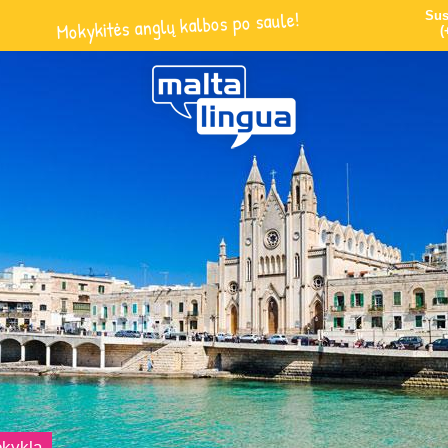
Mokykitės anglų kalbos po saule!
Sus
(
kykla