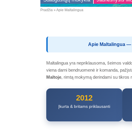
Pradžia
Apie Maltalingua
Kelias
Apie Maltalingua — 
Maltalingua yra nepriklausoma, šeimos vald
viena darni bendruomenė ir komanda, pažįst
Maltoje
, rimtą mokymą derindami su tikros
2012
Įkurta & britams priklausanti