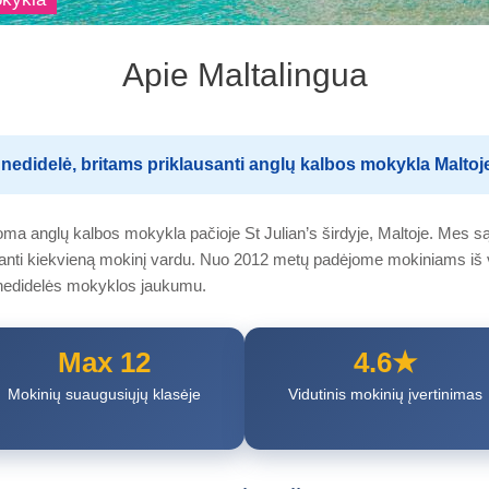
Apie Maltalingua
nedidelė, britams priklausanti anglų kalbos mokykla Maltoje
oma anglų kalbos mokykla pačioje St Julian’s širdyje, Maltoje. Mes 
anti kiekvieną mokinį vardu. Nuo 2012 metų padėjome mokiniams iš 
 nedidelės mokyklos jaukumu.
Max 12
4.6★
Mokinių suaugusiųjų klasėje
Vidutinis mokinių įvertinimas