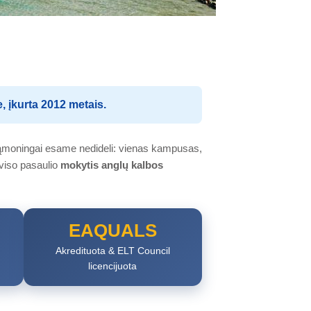
, įkurta 2012 metais.
sąmoningai esame nedideli: vienas kampusas,
viso pasaulio
mokytis anglų kalbos
EAQUALS
Akredituota & ELT Council
licencijuota