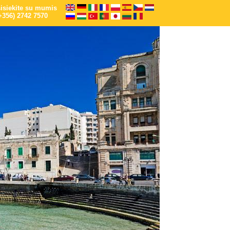
isiekite su mumis
+356) 2742 7570