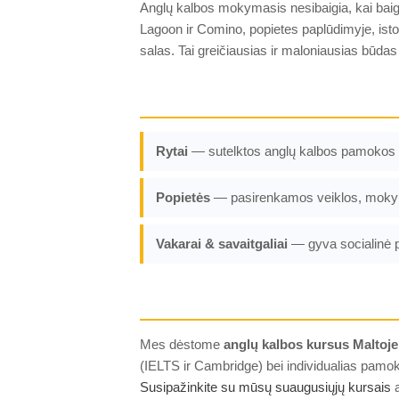
Anglų kalbos mokymasis nesibaigia, kai baig
Lagoon ir Comino, popietes paplūdimyje, isto
salas. Tai greičiausias ir maloniausias būdas
Rytai
— sutelktos anglų kalbos pamokos 
Popietės
— pasirenkamos veiklos, mokymos
Vakarai & savaitgaliai
— gyva socialinė p
Mes dėstome
anglų kalbos kursus Maltoje
(IELTS ir Cambridge) bei individualias pamok
Susipažinkite su mūsų suaugusiųjų kursais