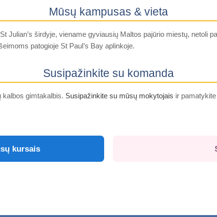
Mūsų kampusas & vieta
t Julian’s širdyje, viename gyviausių Maltos pajūrio miestų, netoli p
šeimoms patogioje St Paul’s Bay aplinkoje.
Susipažinkite su komanda
ų kalbos gimtakalbis.
Susipažinkite su mūsų mokytojais
ir pamatykite
sų kursais