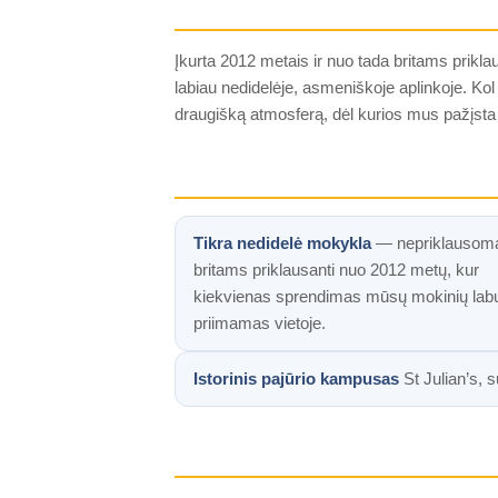
Įkurta 2012 metais ir nuo tada britams prikla
labiau nedidelėje, asmeniškoje aplinkoje. Kol
draugišką atmosferą, dėl kurios mus pažįsta 
Tikra nedidelė mokykla
— nepriklausoma
britams priklausanti nuo 2012 metų, kur
kiekvienas sprendimas mūsų mokinių labu
priimamas vietoje.
Istorinis pajūrio kampusas
St Julian’s, s