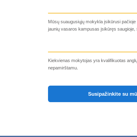
Mūsų suaugusiųjų mokykla įsikūrusi pačioje S
jaunių vasaros kampusas įsikūręs saugioje, 
Kiekvienas mokytojas yra kvalifikuotas angl
nepamirštamu.
Susipažinkite su mū