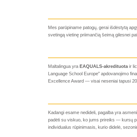
Mes parūpiname patogų, gerai išdėstytą apg
svetingą vietinę priimančią šeimą gilesnei pat
Maltalingua yra
EAQUALS-akredituota
ir l
Language School Europe” apdovanojimo final
Excellence Award — visai neseniai tapusi 20
Kadangi esame nedideli, pagalba yra asmeni
padėti su viskuo, ko jums prireiks — kursų pa
individualus rūpinimasis, kurio didelė, sezonin