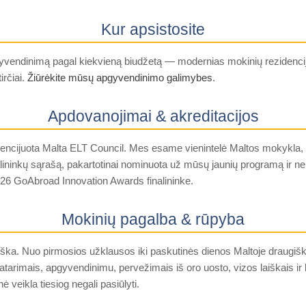
Kur apsistosite
yvendinimą pagal kiekvieną biudžetą — modernias mokinių rezidencij
irčiai.
Žiūrėkite mūsų apgyvendinimo galimybes
.
Apdovanojimai & akreditacijos
icencijuota Malta ELT Council. Mes esame vienintelė Maltos mokykla, 
ininkų sąrašą, pakartotinai nominuota už mūsų jaunių programą ir ne
26 GoAbroad Innovation Awards finalininke.
Mokinių pagalba & rūpyba
ška. Nuo pirmosios užklausos iki paskutinės dienos Maltoje draugiš
tarimais, apgyvendinimu, pervežimais iš oro uosto, vizos laiškais ir k
ė veikla tiesiog negali pasiūlyti.