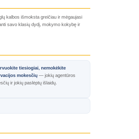
nglų kalbos išmoksta greičiau ir mėgaujasi
uganti savo klasių dydį, mokymo kokybę ir
vuokite tiesiogiai, nemokėkite
rvacijos mokesčių
— jokių agentūros
čių ir jokių paslėptų išlaidų.