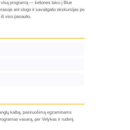
visą programą — keliones laivu į Blue
asoje ant stogo ir savaitgalio ekskursijas po
iš viso pasaulio.
slo anglų kalbą, pasiruošimą egzaminams
programas vasarą, per Velykas ir rudenį.