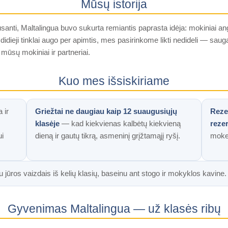
Mūsų istorija
usanti, Maltalingua buvo sukurta remiantis paprasta idėja: mokiniai a
 didieji tinklai augo per apimtis, mes pasirinkome likti nedideli — sa
mūsų mokiniai ir partneriai.
Kuo mes išsiskiriame
 ir
Griežtai ne daugiau kaip 12 suaugusiųjų
Rezer
klasėje
— kad kiekvienas kalbėtų kiekvieną
reze
i
dieną ir gautų tikrą, asmeninį grįžtamąjį ryšį.
mokes
u jūros vaizdais iš kelių klasių, baseinu ant stogo ir mokyklos kavine.
Gyvenimas Maltalingua — už klasės ribų