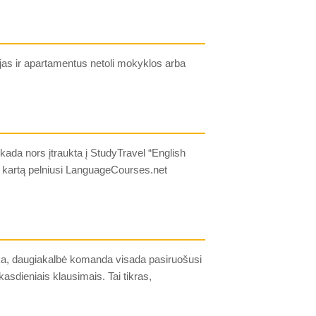
as ir apartamentus netoli mokyklos arba
kada nors įtraukta į StudyTravel “English
 kartą pelniusi LanguageCourses.net
ka, daugiakalbė komanda visada pasiruošusi
asdieniais klausimais. Tai tikras,