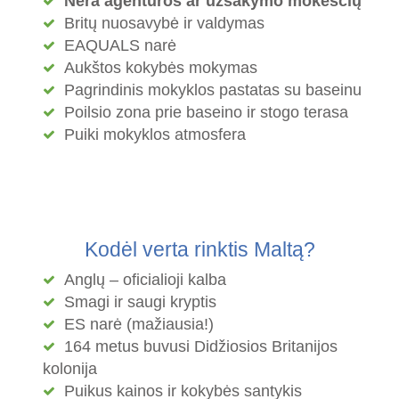
Nėra agentūros ar užsakymo mokesčių
Britų nuosavybė ir valdymas
EAQUALS narė
Aukštos kokybės mokymas
Pagrindinis mokyklos pastatas su baseinu
Poilsio zona prie baseino ir stogo terasa
Puiki mokyklos atmosfera
Kodėl verta rinktis Maltą?
Anglų – oficialioji kalba
Smagi ir saugi kryptis
ES narė (mažiausia!)
164 metus buvusi Didžiosios Britanijos
kolonija
Puikus kainos ir kokybės santykis