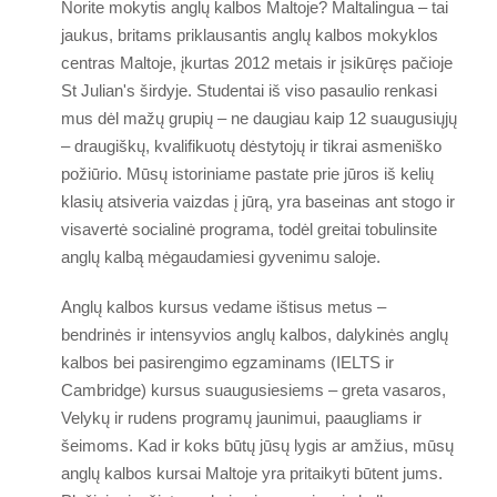
Veikla
Norite mokytis anglų kalbos Maltoje? Maltalingua – tai
jaukus, britams priklausantis anglų kalbos mokyklos
Vadovų komanda
centras Maltoje, įkurtas 2012 metais ir įsikūręs pačioje
Apdovanojimai
St Julian's širdyje. Studentai iš viso pasaulio renkasi
ST žvaigždžių apdovanojimai
mus dėl mažų grupių – ne daugiau kaip 12 suaugusiųjų
– draugiškų, kvalifikuotų dėstytojų ir tikrai asmeniško
Akreditacija
požiūrio. Mūsų istoriniame pastate prie jūros iš kelių
Atsiliepimai
klasių atsiveria vaizdas į jūrą, yra baseinas ant stogo ir
Erasmus+
visavertė socialinė programa, todėl greitai tobulinsite
anglų kalbą mėgaudamiesi gyvenimu saloje.
Kalbos kursai
Anglų kalbos kursus vedame ištisus metus –
Apgyvendinimas
bendrinės ir intensyvios anglų kalbos, dalykinės anglų
Patogūs mokyklos apartamentai
kalbos bei pasirengimo egzaminams (IELTS ir
Cambridge) kursus suaugusiesiems – greta vasaros,
Gyvenimas šeimoje
Velykų ir rudens programų jaunimui, paaugliams ir
Apsistokite pas mokytoją
šeimoms. Kad ir koks būtų jūsų lygis ar amžius, mūsų
Viešbučiai
anglų kalbos kursai Maltoje yra pritaikyti būtent jums.