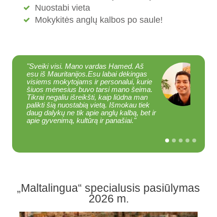
Nuostabi vieta
Mokykitės anglų kalbos po saule!
"Sveiki visi. Mano vardas Hamed. Aš
"Sv
esu iš Mauritanijos.
Esu labai dėkingas
Len
visiems mokytojams ir personalui, kurie
Mok
šiuos mėnesius buvo tarsi mano šeima.
moky
Tikrai negaliu išreikšti, kaip liūdna man
gali
palikti šią nuostabią vietą. Išmokau tiek
kel
daug dalykų ne tik apie anglų kalbą, bet ir
nuol
apie gyvenimą, kultūrą ir panašiai."
„Maltalingua“ specialusis pasiūlymas
2026 m.