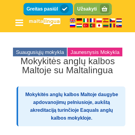
Pereiti
Greitas pasiūl
Užsakyti
į
pagrindinį
turinį
Suaugusiųjų mokykla
Jaunesnysis Mokykla
Mokykitės anglų kalbos
Maltoje su Maltalingua
Kalbos mokykla
Vieta
Įrenginiai
Mokykitės anglų kalbos Maltoje daugybe
Tautybių mišinys
apdovanojimų pelniusioje, aukštą
akreditaciją turinčioje Eaquals anglų
Mokytojai
kalbos mokykloje.
Mokyti anglų kalbos