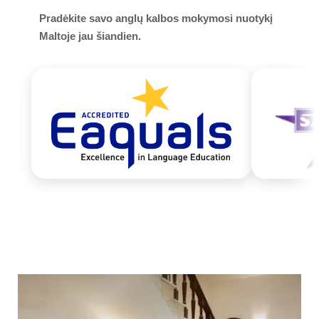
Veikla
Pradėkite savo anglų kalbos mokymosi nuotykį
Maltoje jau šiandien.
Paplūdimys Lido
Vandens kelionės
Faktai apie Maltą
Vaizdo įrašai
Nuotraukos
Susisiekite
Cituoti