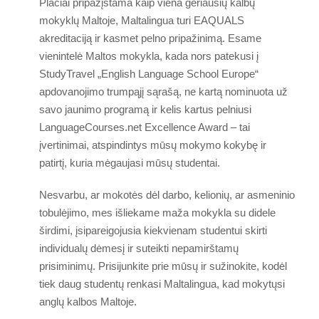
Plačiai pripažįstama kaip viena geriausių kalbų
Hilton 5*
mokyklų Maltoje, Maltalingua turi EAQUALS
Marriott 5*
akreditaciją ir kasmet pelno pripažinimą. Esame
Cavalieri 4*
vienintelė Maltos mokykla, kada nors patekusi į
Argento 4*
StudyTravel „English Language School Europe“
apdovanojimo trumpąjį sąrašą, ne kartą nominuota už
Valentina 3*
savo jaunimo programą ir kelis kartus pelniusi
Plaza 3*
LanguageCourses.net Excellence Award – tai
įvertinimai, atspindintys mūsų mokymo kokybę ir
Kainos ir datos
patirtį, kuria mėgaujasi mūsų studentai.
Paketai 2026
Nesvarbu, ar mokotės dėl darbo, kelionių, ar asmeninio
tobulėjimo, mes išliekame maža mokykla su didele
Malta
širdimi, įsipareigojusia kiekvienam studentui skirti
Renginiai
individualų dėmesį ir suteikti nepamirštamų
Kaip nuvykti į Maltą
prisiminimų. Prisijunkite prie mūsų ir sužinokite, kodėl
tiek daug studentų renkasi Maltalingua, kad mokytųsi
Maltos istorija
anglų kalbos Maltoje.
Malta Orai