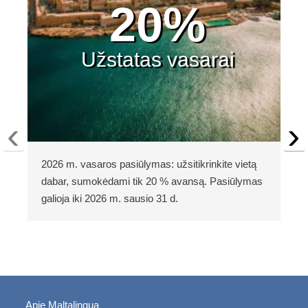
20%
Užstatas vasarai
‹
›
2026 m. vasaros pasiūlymas: užsitikrinkite vietą
dabar, sumokėdami tik 20 % avansą. Pasiūlymas
galioja iki 2026 m. sausio 31 d.
Apie Maltalingua